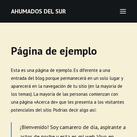
AHUMADOS DEL SUR
Salmón
Página de ejemplo
Esturión
Pesca local ahumada
Pesca local artesanal
Esta es una página de ejemplo. Es diferente a una
entrada del blog porque permanecerá en un solo lugar y
Join our Club
aparecerá en la navegación de tu sitio (en la mayoría de
los temas). La mayoría de las personas comienzan con
una página «Acerca de» que les presenta a los visitantes
potenciales del sitio. Podrías decir algo así:
¡Bienvenido! Soy camarero de día, aspirante a
actor de noche y esta es mi web. Vivo en