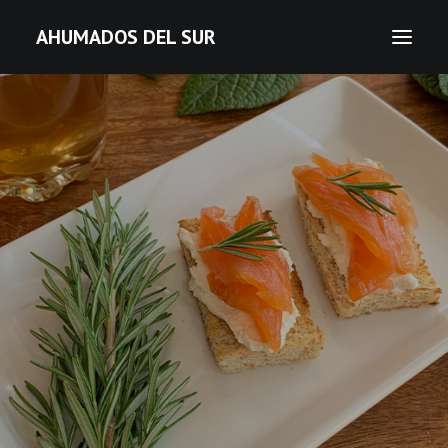
AHUMADOS DEL SUR
Salmón
Esturión
Pesca local ahumada
Pesca local artesanal
Join our Club