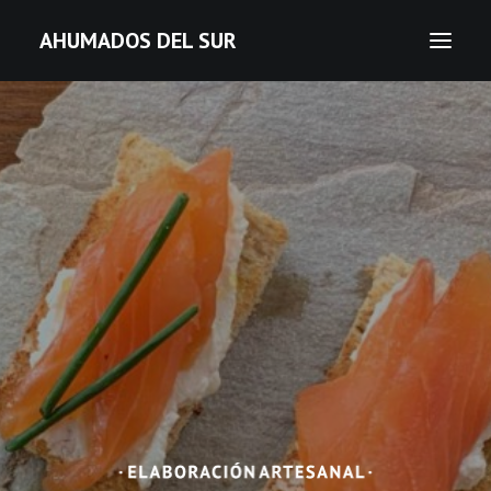
AHUMADOS DEL SUR
Salmón
Esturión
Pesca local ahumada
Pesca local artesanal
Join our Club